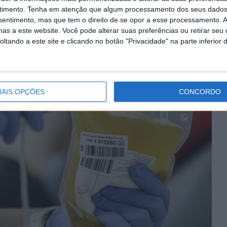
 causar infeção. É por isso que muitos investigadores
timento.
Tenha em atenção que algum processamento dos seus dados
não o vírus inteiro, mas apenas os espigões exteriores.
nsentimento, mas que tem o direito de se opor a esse processamento. A
rço imunitário, chamadas adjuvantes, elas irão
as a este website. Você pode alterar suas preferências ou retirar seu
 segura.
tando a este site e clicando no botão "Privacidade" na parte inferior 
AIS OPÇÕES
CONCORDO