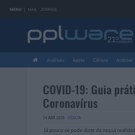
MENU
MAIL
JORNAIS
Análises
Apple
Ciência
Android
COVID-19: Guia prát
Coronavírus
24 ABR 2020
·
CIÊNCIA
Já pouco se pode dizer da nossa realida