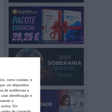
vo, como cookies, e
por um dispositivo
sa de audiências e
usar identificação e
nsentir o
o acima. Em
s antes de consentir