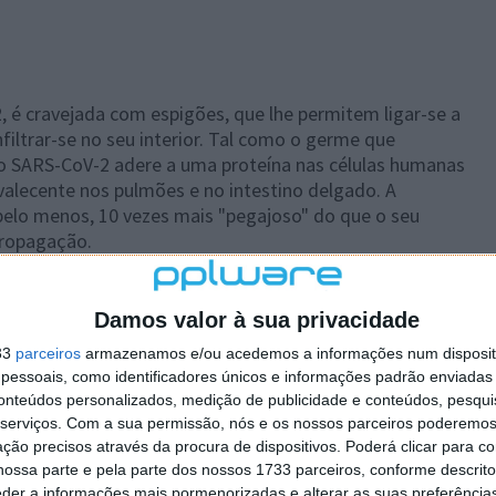
, é cravejada com espigões, que lhe permitem ligar-se a
filtrar-se no seu interior. Tal como o germe que
o SARS-CoV-2 adere a uma proteína nas células humanas
alecente nos pulmões e no intestino delgado. A
 pelo menos, 10 vezes mais "pegajoso" do que o seu
propagação.
ltre a célula, em primeiro lugar, é impedi-lo de se ligar.
unitário tenta fazer - envia anticorpos que se
Damos valor à sua privacidade
 não consiga colar-se à
proteína
ACE2. No entanto,
33
parceiros
armazenamos e/ou acedemos a informações num dispositi
esmo efeito.
essoais, como identificadores únicos e informações padrão enviadas 
conteúdos personalizados, medição de publicidade e conteúdos, pesqui
serviços.
Com a sua permissão, nós e os nossos parceiros poderemos 
ção precisos através da procura de dispositivos. Poderá clicar para co
a, a chamada vacina atenuada viva é o padrão ouro.
ossa parte e pela parte dos nossos 1733 parceiros, conforme descrit
 que permite ao nosso sistema imunitário utilizar para
eder a informações mais pormenorizadas e alterar as suas preferência