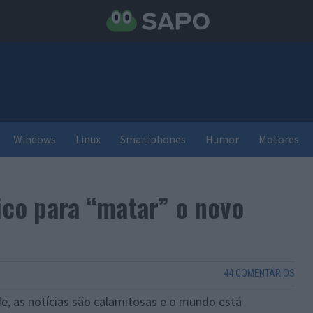
Windows
Linux
Smartphones
Humor
Motores
ico para “matar” o novo
44 COMENTÁRIOS
de, as notícias são calamitosas e o mundo está