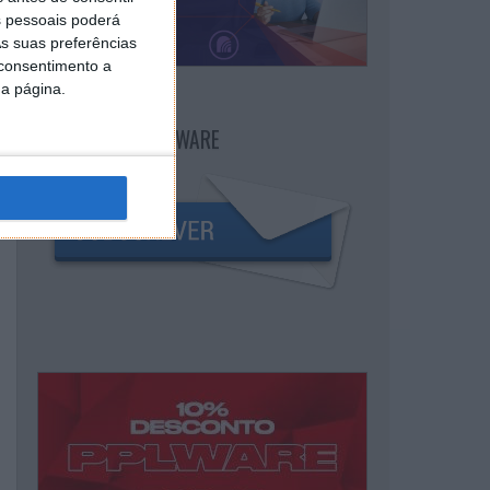
 pessoais poderá
s suas preferências
 consentimento a
da página.
NEWSLETTER PPLWARE