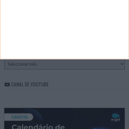
Teste a velocidade da sua Internet
CATEGORIAS
Categorias
ARQUIVO
Arquivo
CANAL DE YOUTUBE