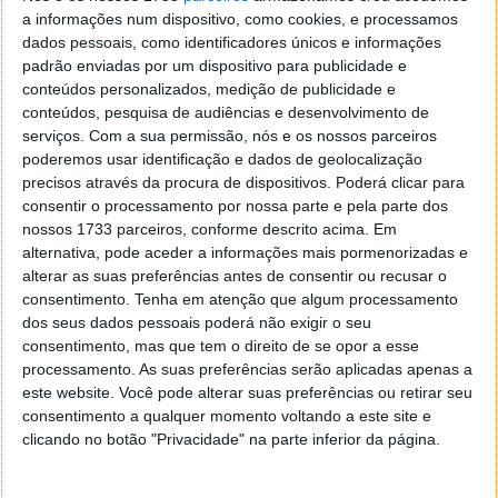
fornecida por uma minúscula bateria de botão de
a informações num dispositivo, como cookies, e processamos
1,55 V
.
dados pessoais, como identificadores únicos e informações
padrão enviadas por um dispositivo para publicidade e
A comunicação com o exterior é feita por
conteúdos personalizados, medição de publicidade e
backscattering
: uma antena externa emite ondas de
conteúdos, pesquisa de audiências e desenvolvimento de
rádio de ultra-alta frequência que são moduladas
serviços.
Com a sua permissão, nós e os nossos parceiros
pelo sensor e devolvidas, permitindo calcular a
poderemos usar identificação e dados de geolocalização
temperatura em tempo real, com uma leitura por
precisos através da procura de dispositivos. Poderá clicar para
segundo.
consentir o processamento por nossa parte e pela parte dos
nossos 1733 parceiros, conforme descrito acima. Em
alternativa, pode aceder a informações mais pormenorizadas e
alterar as suas preferências antes de consentir ou recusar o
consentimento.
Tenha em atenção que algum processamento
dos seus dados pessoais poderá não exigir o seu
consentimento, mas que tem o direito de se opor a esse
processamento. As suas preferências serão aplicadas apenas a
este website. Você pode alterar suas preferências ou retirar seu
consentimento a qualquer momento voltando a este site e
clicando no botão "Privacidade" na parte inferior da página.