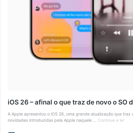
iOS 26 – afinal o que traz de novo o SO 
A Apple apresentou o iOS 26, uma grande atualização que traz 
iOS
novidades introduzidas pela Apple naquele …
Continue a ler
26
–