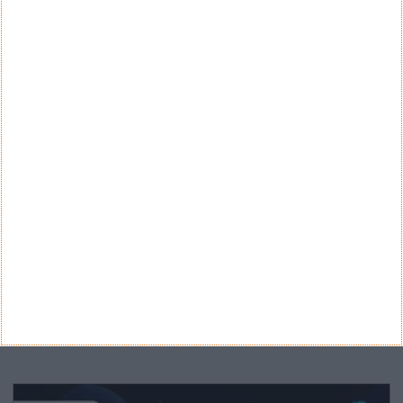
Teste a velocidade da sua Internet
CATEGORIAS
Categorias
ARQUIVO
Arquivo
CANAL DE YOUTUBE