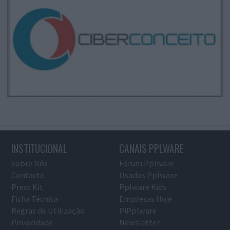
INSTITUCIONAL
CANAIS PPLWARE
Sobre Nós
Fórum Pplware
Contacto
Usados Pplware
Press Kit
Pplware Kids
Ficha Técnica
Empresas Hoje
Regras de Utilização
PiPplware
Privacidade
Newsletter