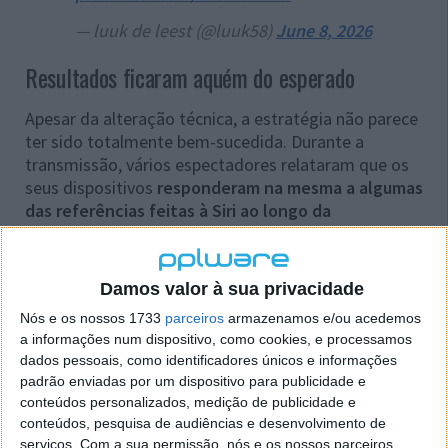
— luuk de leest (@luuk58)
June 8, 2026
Resultados ficaram aquém do esperado
Apesar da alteração técnica, a estratégia não parece
ter sido totalmente bem-sucedida. Durante a
transmissão, vários espectadores relataram que os
seus dispositivos
responderam na mesma a algumas
das referências feitas à Siri ao longo da
apresentação
.
Isto sugere que, embora a modificação do áudio
Damos valor à sua privacidade
possa diminuir o risco de ativações indesejadas,
não
consegue eliminá-lo por completo em todos os
Nós e os nossos 1733
parceiros
armazenamos e/ou acedemos
a informações num dispositivo, como cookies, e processamos
cenários e equipamentos
.
dados pessoais, como identificadores únicos e informações
padrão enviadas por um dispositivo para publicidade e
A abordagem não é inédita na indústria tecnológica.
conteúdos personalizados, medição de publicidade e
Em 2017, a Amazon também foi associada a técnicas
conteúdos, pesquisa de audiências e desenvolvimento de
semelhantes
em anúncios televisivos da Alexa
.
serviços.
Com a sua permissão, nós e os nossos parceiros