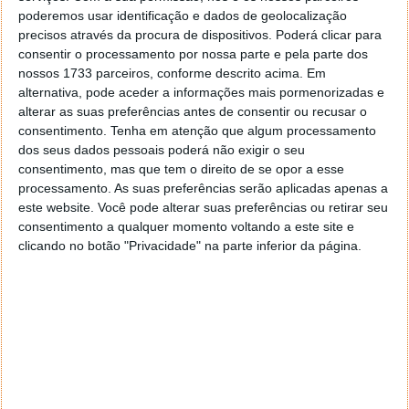
poderemos usar identificação e dados de geolocalização
Na altura, foram aplicadas alterações específicas ao
precisos através da procura de dispositivos. Poderá clicar para
áudio para impedir que os altifalantes inteligentes
consentir o processamento por nossa parte e pela parte dos
Echo presentes nas casas dos espectadores
nossos 1733 parceiros, conforme descrito acima. Em
respondessem aos comandos reproduzidos nos
alternativa, pode aceder a informações mais pormenorizadas e
anúncios
.
alterar as suas preferências antes de consentir ou recusar o
consentimento.
Tenha em atenção que algum processamento
dos seus dados pessoais poderá não exigir o seu
consentimento, mas que tem o direito de se opor a esse
Leia também:
processamento. As suas preferências serão aplicadas apenas a
este website. Você pode alterar suas preferências ou retirar seu
consentimento a qualquer momento voltando a este site e
clicando no botão "Privacidade" na parte inferior da página.