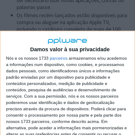
ser necessário usar novas aplicações, contas ou
palavras-passe.
Os filmes recém-lançados estão disponíveis para
compra ou aluguer na aplicação Apple TV,
incluindo o catálogo completo de mais de 100
000 filmes e a maior seleção de títulos HDR 4K.
Uma nova secção dedicada a crianças ajuda a
Damos valor à sua privacidade
descobrir programas e filmes selecionados, que
são seguros para crianças de todas as idades.
Nós e os nossos 1733
parceiros
armazenamos e/ou acedemos
a informações num dispositivo, como cookies, e processamos
A aplicação Apple TV pode agora sugerir, de
dados pessoais, como identificadores únicos e informações
forma inteligente, a reprodução nos dispositivos
padrão enviadas por um dispositivo para publicidade e
Apple TV ou televisões compatíveis com AirPlay 2
conteúdos personalizados, medição de publicidade e
mais prováveis, que se encontram por perto.
conteúdos, pesquisa de audiências e desenvolvimento de
serviços.
Com a sua permissão, nós e os nossos parceiros
Esta atualização inclui igualmente melhorias e
poderemos usar identificação e dados de geolocalização
correções de erros, entre as quais:
precisos através da procura de dispositivos. Poderá clicar para
consentir o processamento por nossa parte e pela parte dos
atualização várias vezes ao dia do separador
nossos 1733 parceiros, conforme descrito acima. Em
Para si em Apple Music, com sugestões baseadas
alternativa, pode aceder a informações mais pormenorizadas e
nos seus géneros, intérpretes e estilos
alterar as suas preferências antes de consentir ou recusar o