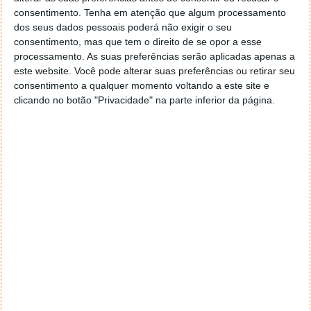
preferidos;
consentimento.
Tenha em atenção que algum processamento
correção de um erro que podia fazer com que
dos seus dados pessoais poderá não exigir o seu
não fosse possível pausar e controlar vídeo ou
consentimento, mas que tem o direito de se opor a esse
alterar o volume em aparelhos compatíveis,
processamento. As suas preferências serão aplicadas apenas a
este website. Você pode alterar suas preferências ou retirar seu
através do comando Apple TV Remote;
consentimento a qualquer momento voltando a este site e
resolução de um problema que podia fazer com
clicando no botão "Privacidade" na parte inferior da página.
as chamadas por Wi-Fi fossem inesperadamente
interrompidas;
correção de um erro que podia fazer com que a
informação acerca de uma música proveniente
de um iPhone ligado não aparecesse no ecrã do
carro.