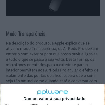
Modo Transparência
Na descrição do produto, a Apple explica que se
ativar o modo Transparência, os AirPods Pro deixam
entrar o som exterior para que possa ouvir e ligar‑se
a tudo o que se passa à sua volta. Desta forma, os
microfones orientados para o exterior e para o
interior permitem aos AirPods Pro anular o efeito de
isolamento das pontas de silicone, para que o som
seja tão natural como quando está a conversar com
as pessoas à sua volta.
Damos valor à sua privacidade