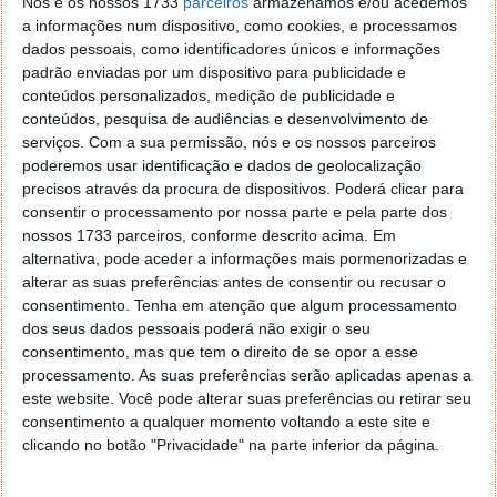
Nós e os nossos 1733
parceiros
armazenamos e/ou acedemos
a informações num dispositivo, como cookies, e processamos
dados pessoais, como identificadores únicos e informações
padrão enviadas por um dispositivo para publicidade e
conteúdos personalizados, medição de publicidade e
conteúdos, pesquisa de audiências e desenvolvimento de
serviços.
Com a sua permissão, nós e os nossos parceiros
poderemos usar identificação e dados de geolocalização
precisos através da procura de dispositivos. Poderá clicar para
consentir o processamento por nossa parte e pela parte dos
nossos 1733 parceiros, conforme descrito acima. Em
alternativa, pode aceder a informações mais pormenorizadas e
Ajuste e conforto renovados
alterar as suas preferências antes de consentir ou recusar o
consentimento.
Tenha em atenção que algum processamento
As pontas internamente afuniladas proporcionam um
dos seus dados pessoais poderá não exigir o seu
ajuste personalizável em três tamanhos diferentes.
consentimento, mas que tem o direito de se opor a esse
Adaptam-se ao formato do ouvido, mantendo os
processamento. As suas preferências serão aplicadas apenas a
este website. Você pode alterar suas preferências ou retirar seu
AirPods Pro no sítio e criando um excelente
consentimento a qualquer momento voltando a este site e
isolamento para um cancelamento de ruído superior.
clicando no botão "Privacidade" na parte inferior da página.