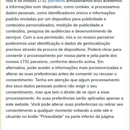
Nós e os nossos 1731
parceiros
armazenamos e/ou acedemos
a informações num dispositivo, como cookies, e processamos
dados pessoais, como identificadores únicos e informações
padrão enviadas por um dispositivo para publicidade e
conteúdos personalizados, medição de publicidade e
conteúdos, pesquisa de audiências e desenvolvimento de
serviços.
Com a sua permissão, nós e os nossos parceiros
poderemos usar identificação e dados de geolocalização
precisos através da procura de dispositivos. Poderá clicar para
consentir o processamento por nossa parte e pela parte dos
nossos 1731 parceiros, conforme descrito acima. Em
Outras características
alternativa, pode aceder a informações mais pormenorizadas e
alterar as suas preferências antes de consentir ou recusar o
Além dos pormenores de design e construção, os
consentimento.
Tenha em atenção que algum processamento
auriculares vêm equipados com Bluetooth 5.0, sendo
dos seus dados pessoais poderá não exigir o seu
assim compatíveis com dispositivos Android e iOS,
consentimento, mas que tem o direito de se opor a esse
nas versões 5 ou superior e 10 ou superior,
processamento. As suas preferências serão aplicadas apenas a
respetivamente. Há ainda a indicação de que os
este website. Você pode alterar suas preferências ou retirar seu
modelos Android terão que ter mais de 1,5 GB e só
consentimento a qualquer momento voltando a este site e
são compatíveis com os modelos de iPhone 7 ou
clicando no botão "Privacidade" na parte inferior da página.
seguintes.