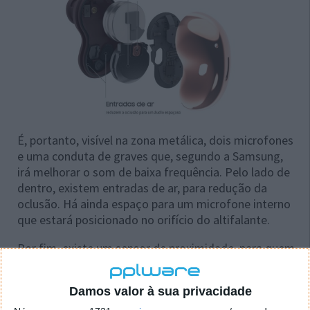
É, portanto, visível na zona metálica, dois microfones
e uma conduta de graves que, segundo a Samsung,
irá melhorar o som de baixa frequência. Pelo lado de
dentro, existem entradas de ar, para redução da
oclusão. Há ainda espaço para um microfone interno
que estará posicionado no orifício do altifalante.
Por fim, existe um sensor de proximidade, para quem
o controlo tátil não funcione quando os auriculares
não estão colocados na orelha.
Damos valor à sua privacidade