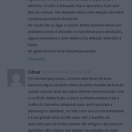
estranha. O ruído é atenuado mas o que sobra é um som
fora do comum. Um exemplo estava num estação de metrô
e parecia que estava chovendo.
No modo lab ao ligar o ouvido aberto também temos um
problema como é utilizado os microfones para simulação,
alguns momentos o som externo fica alterado entre alto e
baixo.
No geral um bom fone mas precisa evoluir.
Responder
César
8 de Junho de 2023 às 22:40
Por incrível que pareça, comprei estes fones há duas
semanas depois de tanta oferta de tanto modelo de fone de
ouvido e posso dizer que estou deveras imoressionado com
o conforto destes buds, o único problema mesmo é ter a
orelha do tamanho adequado para quilo que para a
Samsung é o standard, no meu caso uso-os nos transportes
e é um grande alívio poder viajar sem o barulho do
autocarro que da minha carreira são antigos e das pessoas
que falam alto mesmo que estejam encostadas ao outro