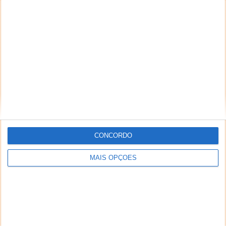
CONCORDO
MAIS OPÇÕES
No caso de estar a utilizar outro Android ou iOS, terá
que colocar os dois Buds nas orelhas, pressionar até
ficar a ouvir um sinal sonoro intermitente. Nesse
momento estão prontos a emparelhar, num processo
bastante simples.