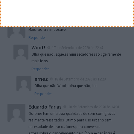
andar de bike?
Responder
LA
17 de Setembro de 2020 às 21:23
Mais feio era impossivel.
Responder
Woot!
17 de Setembro de 2020 às 22:47
Olha que não, aqueles mini secadores são ligeiramente
mais feios.
Responder
ernez
18 de Setembro de 2020 às 12:28
Olha que não Woot, olha que não, lol
Responder
Eduardo Farias
20 de Setembro de 2020 às 14:31
Os fones tem uma boa qualidade de som com graves
realmente ressaltados. Ótimo para uso urbano sem
necessidade de tirar os fones para conversar.
Agora sobre o cancelamento de ruído a experiência é