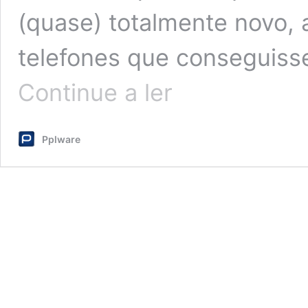
(quase) totalmente novo, 
telefones que conseguiss
Análise
Continue a ler
ao
Lumia
950,
Pplware
a
nova
oferta
da
Microsoft